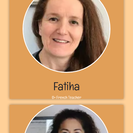
Sobre mí
¡Hola! Bienvenidos a U+. Soy la profesora Steph y soy de
Sarnia, Canadá. He estado enseñando inglés durante
más de 20 años y espero que puedas unirte a nosotros y
practicar inglés. Nos vemos en U+, Steph
Más información
Fatiha
U+ French Teacher
Sobre mí