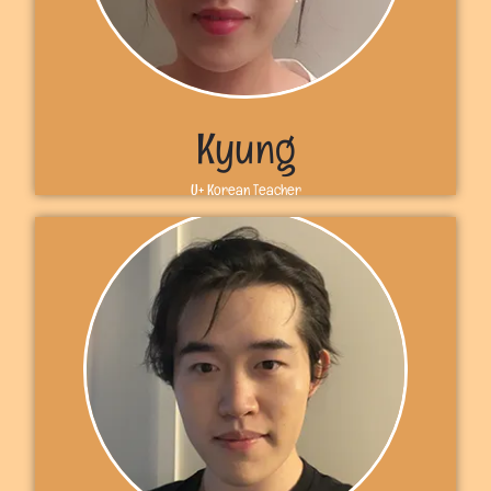
para aprender mandarín. Nos vemos en U+, Jessica
Más información
Kyung
U+ Korean Teacher
Sobre mí
안녕하세요! Bienvenidos a U+. Soy la profesora Kyung. Soy
de Corea del Sur y actualmente vivo en Ontario, Canadá.
He sido profesora de inglés/coreano durante más de 15
años y disfruto pasando el tiempo con los niños . Estoy
deseando compartir mis conocimientos de la lengua
coreana con ustedes. Nos vemos en U+, Kyung