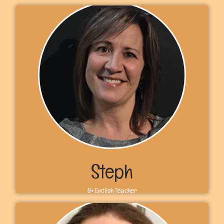
Sobre mí
¡Hola! Bienvenidos a U+. Soy la profesora Megan y soy de
Toronto, Canadá. En U+, me gustaría hacer que el
aprendizaje sea divertido y sin estrés porque creo que es
la mejor manera de aprender. ¡No puedo esperar a
empezar con ustedes y ver lo que podemos lograr juntos!
Nos vemos en U+, Megan
Más información
Steph
U+ English Teacher