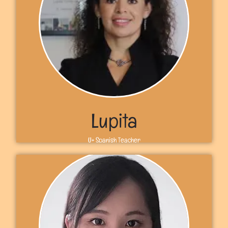
Bonjour! Bienvenidos a U+. Soy la profesora Fatiha y soy
de Francia. Soy profesora desde hace más de 20 años.
Me apasiona el francés ¡Espero verte en mis clases! Nos
vemos en U+, Fatiha
Más información
Lupita
U+ Spanish Teacher
Sobre mí
¡Hola! Bienvenidos a U+. Soy la maestra Lupita. Soy de
México pero actualmente vivo en Ottawa, Canadá. Soy