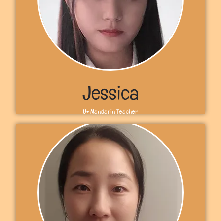
abogada de formación pero me convertí en maestra de
jardín de infantes porque me gustaba mucho enseñar
español. No puedo esperar a tenerte con nosotros en U+.
Nos vemos en U+, Lupita
Más información
Jessica
U+ Mandarin Teacher
Sobre mí
你好！Bienvenidos a U+. Soy la profesora Jessica. Soy de
China y actualmente vivo en Toronto, Canadá. El
mandarín es uno de los idiomas más hablados del
mundo y espero que puedas unirte a las aulas de U+