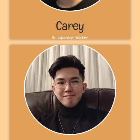
Más información
Carey
U+ Japanese Teacher
Sobre mí
こんにちは! Bienvenido a U+. Soy la profesora Carey, una
profesora de japonés de Toronto, Canadá. He estado
enseñando japonés a estudiantes de diferentes edades,
desde los 4 años. Espero que puedas unirte a las clases
de U+ y aprender japonés. Nos vemos en U+, Carey
Más información