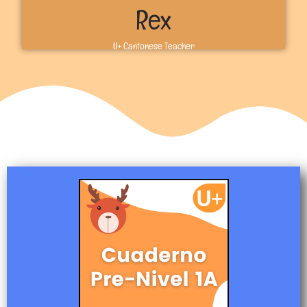
Rex
U+ Cantonese Teacher
Sobre mí
哈囉！Bienvenidos a U+. Soy el profesor Rex. Soy
originalmente de China y actualmente vivo en Toronto,
Canadá. Disfruto enseñando a los estudiantes a
aprender cantonés y espero que puedas probarlo. Nos
vemos en U+, Rex
Más información