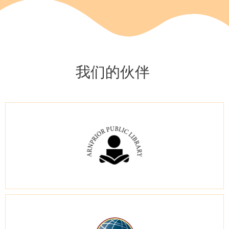
自我介绍
哈囉！欢迎来到 U + 。我是雷克斯教师，我来自中国，目前住在加
拿大多伦多。我喜欢教学生学粤语，希望你能试一试。 期待在U+见
我们的伙伴
到你，雷克斯
了解更多