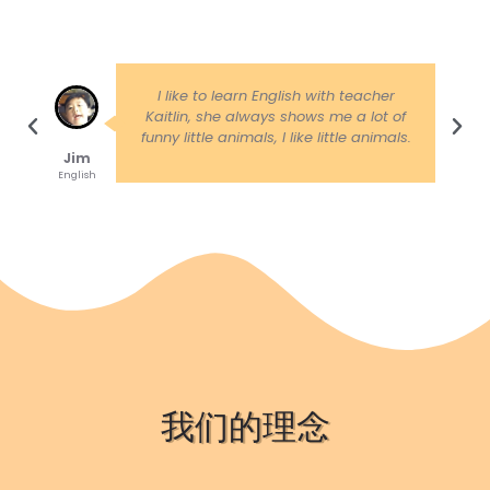
I like to learn English with teacher
Kaitlin, she always shows me a lot of
funny little animals, I like little animals.
Jim
P
English
我们的理念