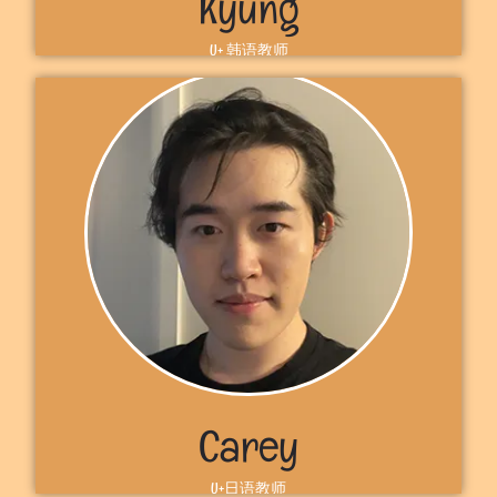
Kyung
U+ 韩语教师
自我介绍
안녕하세요！欢迎来到 U+，我是京教师，我来自韩国首尔，目前住
在加拿大安大略省。我有15年的英语/韩语教学经验。期待与您分享
我的韩语知识。 期待在U+见到你，京
了解更多
Carey
U+日语教师