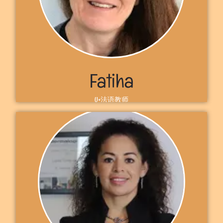
U+见到你， 斯蒂芬
了解更多
Fatiha
U+法语教师
自我介绍
Bonjour！欢迎来到 U+，我是法蒂哈教师，来自法国。我当了20
多年的教师。对法语充满热情也很希望可以教你法语！ 期待在U+见
到你，法蒂哈