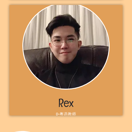
自我介绍
こんにちは! 欢迎来到 U+，我是来自加拿大多伦多的日语教师凯
瑞。我一直在教不同年龄段的学生日语，最小年龄的只有4岁。希望
你能加入U+班学习日语。 期待在U+见到你，凯瑞
了解更多
Rex
U+粤语教师