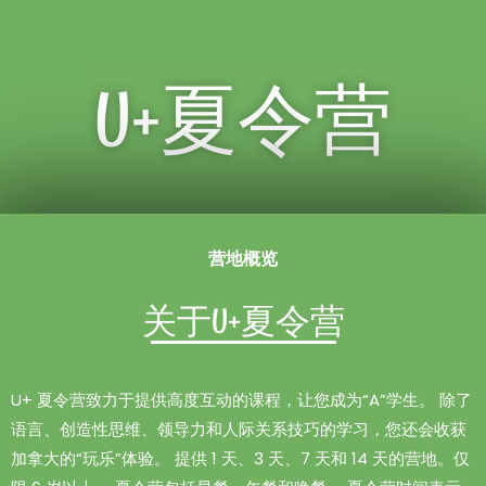
U+夏令营
营地概览
关于U+夏令营
U+
夏令
营致力于提供高度互动的课程，让您成为
“A”
学生。
除了
语言、
创造性
思维、领导力和
人际关系技巧
的学习，您
还会收获
加拿大的
“
玩
乐
”
体
验。
提供
1
天、
3
天、
7
天和
14
天的
营地。
仅