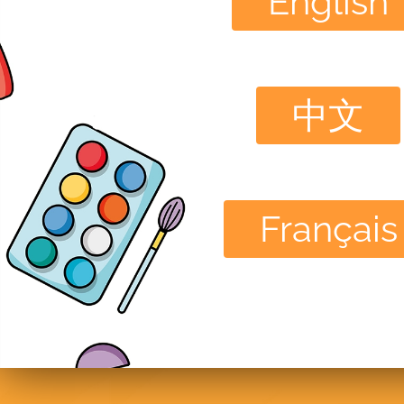
English
中文
Français